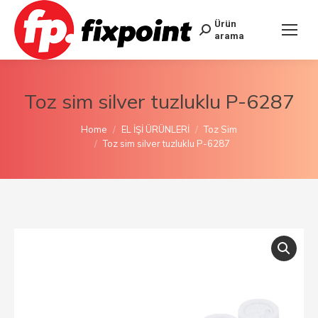
Ürün
arama
Toz sim silver tuzluklu P-6287
You are here:
Home
EL İŞİ ÜRÜNLERİ
Toz Sim
Toz sim silver tuzluklu P-6287