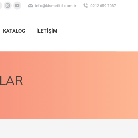
info@kismetltd.com.tr
0212 659 7087
KATALOG
İLETİŞİM
PLAR