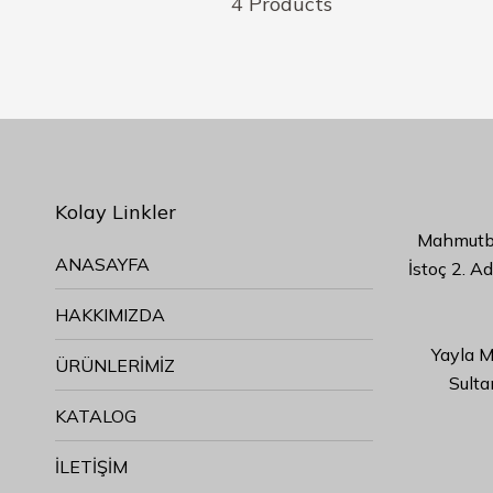
4 Products
Kolay Linkler
Mahmutbe
ANASAYFA
İstoç 2. A
HAKKIMIZDA
Yayla M
ÜRÜNLERİMİZ
Sulta
KATALOG
İLETİŞİM