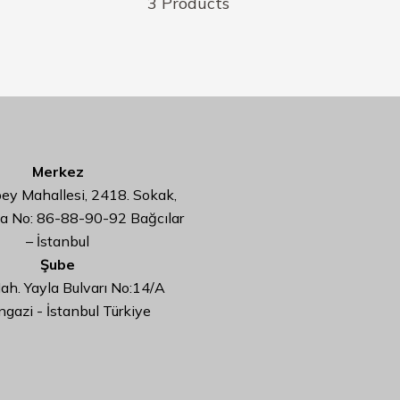
3 Products
Merkez
y Mahallesi, 2418. Sokak,
da No: 86-88-90-92 Bağcılar
– İstanbul
Şube
ah. Yayla Bulvarı No:14/A
ngazi - İstanbul Türkiye