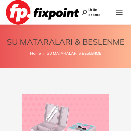
Ürün
arama
SU MATARALARI & BESLENME
You are here:
Home
SU MATARALARI & BESLENME