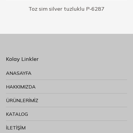
Toz sim silver tuzluklu P-6287
Kolay Linkler
ANASAYFA
HAKKIMIZDA
ÜRÜNLERİMİZ
KATALOG
İLETİŞİM