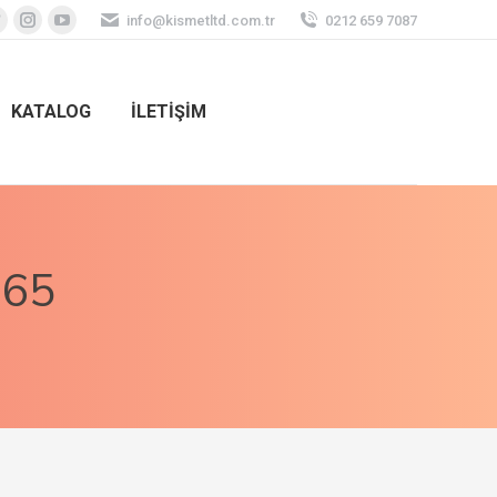
info@kismetltd.com.tr
0212 659 7087
KATALOG
İLETİŞİM
065