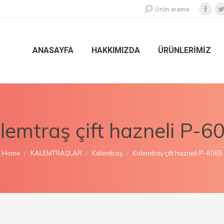
Ürün arama
ANASAYFA
HAKKIMIZDA
ÜRÜNLERİMİZ
lemtraş çift hazneli P-6
You are here:
Home
KALEMTRAŞLAR
Kalemtraş
Kalemtraş çift hazneli P-6065