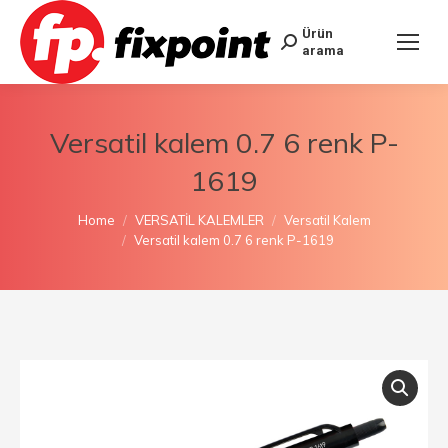
Ürün
arama
Versatil kalem 0.7 6 renk P-
1619
You are here:
Home
VERSATİL KALEMLER
Versatil Kalem
Versatil kalem 0.7 6 renk P-1619