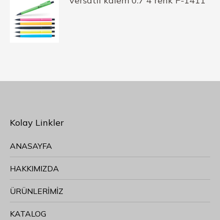
Versatil kalem 0.7 4 renk P-1411
Kolay Linkler
ANASAYFA
HAKKIMIZDA
ÜRÜNLERİMİZ
KATALOG