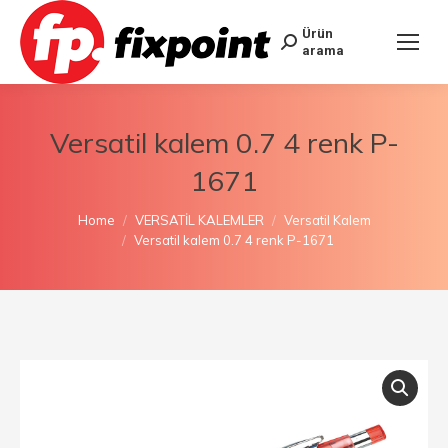
Ürün
arama
Versatil kalem 0.7 4 renk P-
1671
You are here:
Home
VERSATİL KALEMLER
Versatil Kalem
Versatil kalem 0.7 4 renk P-1671