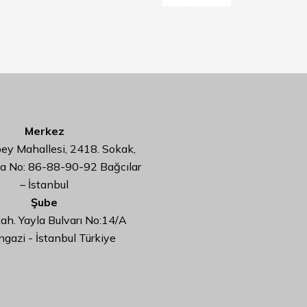
Merkez
y Mahallesi, 2418. Sokak,
da No: 86-88-90-92 Bağcılar
– İstanbul
Şube
ah. Yayla Bulvarı No:14/A
ngazi - İstanbul Türkiye