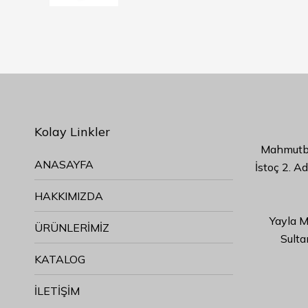
Kolay Linkler
Mahmutbe
ANASAYFA
İstoç 2. A
HAKKIMIZDA
Yayla M
ÜRÜNLERİMİZ
Sulta
KATALOG
İLETİŞİM