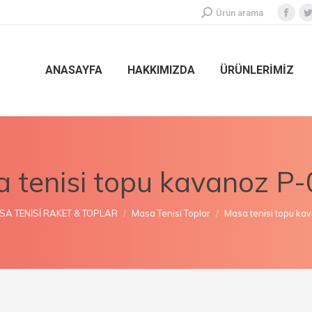
Ürün arama
ANASAYFA
HAKKIMIZDA
ÜRÜNLERİMİZ
 tenisi topu kavanoz P
ere:
A TENİSİ RAKET & TOPLAR
Masa Tenisi Toplar
Masa tenisi topu ka