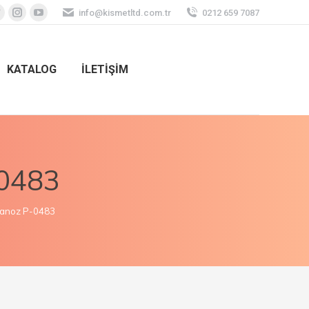
info@kismetltd.com.tr
0212 659 7087
KATALOG
İLETİŞİM
-0483
vanoz P-0483