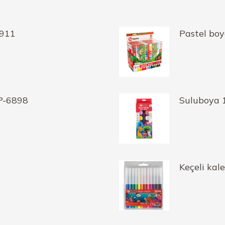
6911
Pastel bo
P-6898
Suluboya 
Keçeli kal