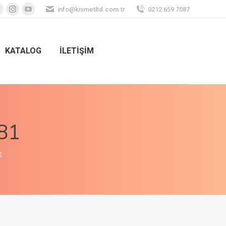
info@kismetltd.com.tr
0212 659 7087
KATALOG
İLETİŞİM
081
1