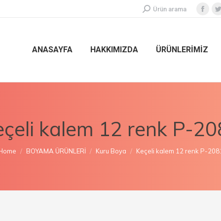
Ürün arama
ANASAYFA
HAKKIMIZDA
ÜRÜNLERİMİZ
çeli kalem 12 renk P-2
You are here:
Home
BOYAMA ÜRÜNLERİ
Kuru Boya
Keçeli kalem 12 renk P-208