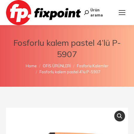
Ürün
arama
Fosforlu kalem pastel 4’lü P-
5907
You are here:
Home
OFİS ÜRÜNLERİ
Fosforlu Kalemler
Fosforlu kalem pastel 4’lü P-5907