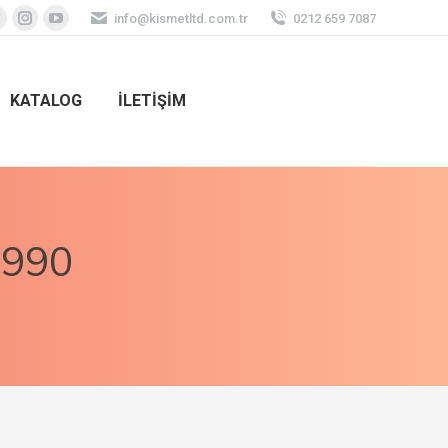
info@kismetltd.com.tr
0212 659 7087
KATALOG
İLETİŞİM
5990