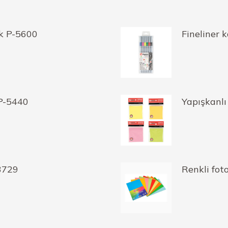
nk P-5600
Fineliner 
 P-5440
Yapışkanlı
-3729
Renkli fot