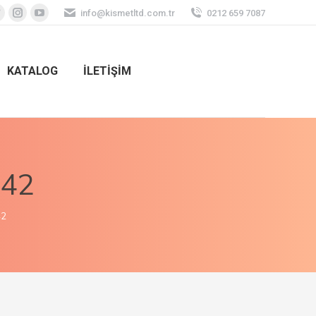
info@kismetltd.com.tr
0212 659 7087
KATALOG
İLETİŞİM
642
42