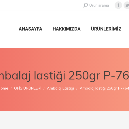
Ürün arama
ANASAYFA
HAKKIMIZDA
ÜRÜNLERİMİZ
balaj lastiği 250gr P-7
ou are here:
Home
OFİS ÜRÜNLERİ
Ambalaj Lastiği
Ambalaj lastiği 250gr P-76