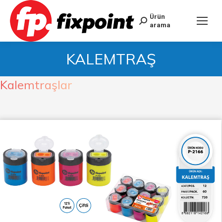
Ürün
arama
KALEMTRAŞ
Kalemtraşlar