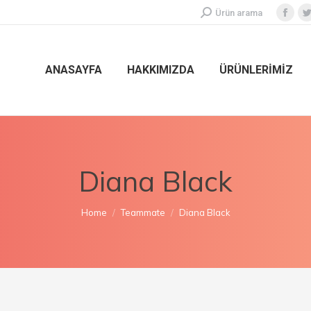
Ürün arama
ANASAYFA
HAKKIMIZDA
ÜRÜNLERİMİZ
Diana Black
You are here:
Home
Teammate
Diana Black