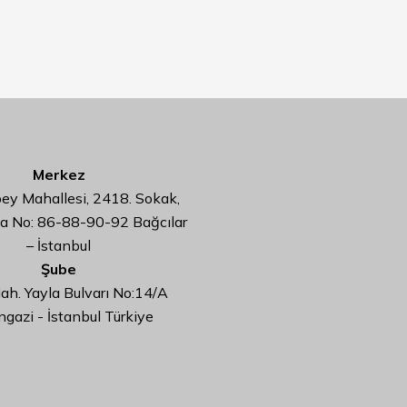
Merkez
y Mahallesi, 2418. Sokak,
da No: 86-88-90-92 Bağcılar
– İstanbul
Şube
ah. Yayla Bulvarı No:14/A
ngazi - İstanbul Türkiye