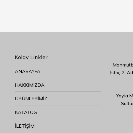
Kolay Linkler
Mahmutbe
ANASAYFA
İstoç 2. A
HAKKIMIZDA
Yayla M
ÜRÜNLERİMİZ
Sulta
KATALOG
İLETİŞİM