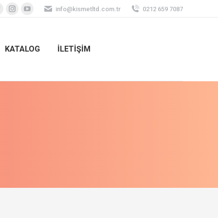
info@kismetltd.com.tr
0212 659 7087
KATALOG
İLETİŞİM