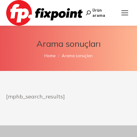
Ürün
arama
Arama sonuçları
You are here:
Home
Arama sonuçları
[mphb_search_results]